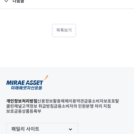
다음글
고난도금융투자상품_공시_20230322
목록보기
개인정보처리방침
신용정보활용체제
이용약관
금융소비자보호포탈
클린채널
고객정보 취급방침
금융소비자의 민원분쟁 처리 지침
보호금융상품등록부
패밀리 사이트