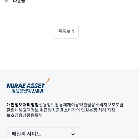
다음글
고난도금융투자상품_공시_20230327
목록보기
개인정보처리방침
신용정보활용체제
이용약관
금융소비자보호포탈
클린채널
고객정보 취급방침
금융소비자의 민원분쟁 처리 지침
보호금융상품등록부
패밀리 사이트