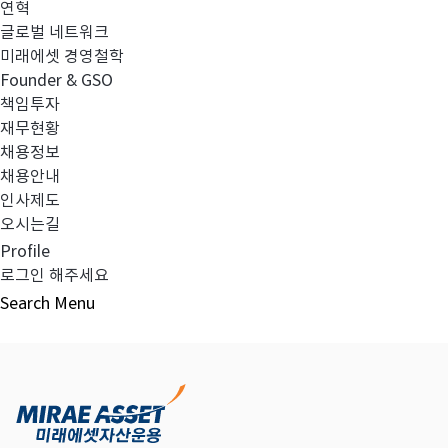
연혁
글로벌 네트워크
미래에셋 경영철학
다음글
고난도금융투자상품_공시_20230428
Founder & GSO
책임투자
재무현황
채용정보
채용안내
목록보기
인사제도
오시는길
Profile
로그인 해주세요
Search
Menu