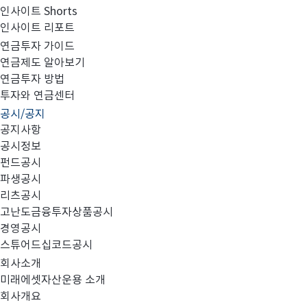
인사이트 Shorts
인사이트 리포트
고난도금융투자상품_공시_20230427
연금투자 가이드
연금제도 알아보기
연금투자 방법
투자와 연금센터
공시/공지
공지사항
공시정보
펀드공시
파생공시
MIRAE_HIGH_20230427.pdf
리츠공시
고난도금융투자상품공시
경영공시
스튜어드십코드공시
회사소개
미래에셋자산운용 소개
회사개요
이전글
고난도금융투자상품_공시_20230426