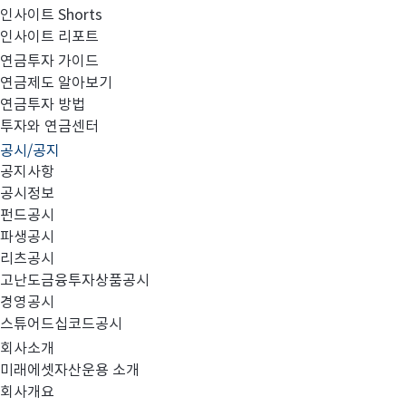
인사이트 Shorts
인사이트 리포트
고난도금융투자상품_공시_20230531
연금투자 가이드
연금제도 알아보기
연금투자 방법
투자와 연금센터
공시/공지
공지사항
공시정보
펀드공시
파생공시
MIRAE_HIGH_20230531.pdf
리츠공시
고난도금융투자상품공시
경영공시
스튜어드십코드공시
회사소개
미래에셋자산운용 소개
회사개요
이전글
고난도금융투자상품_공시_20230530