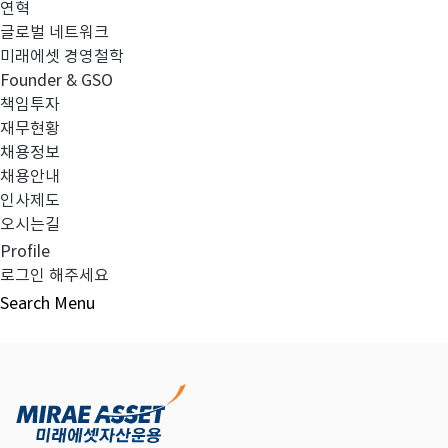
연혁
글로벌 네트워크
미래에셋 경영철학
다음글
고난도금융투자상품_공시_20230601
Founder & GSO
책임투자
재무현황
채용정보
채용안내
목록보기
인사제도
오시는길
Profile
로그인 해주세요
Search
Menu