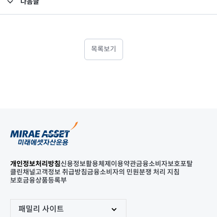
다음글
고난도금융투자상품_공시_20220616
목록보기
개인정보처리방침
신용정보활용체제
이용약관
금융소비자보호포탈
클린채널
고객정보 취급방침
금융소비자의 민원분쟁 처리 지침
보호금융상품등록부
패밀리 사이트