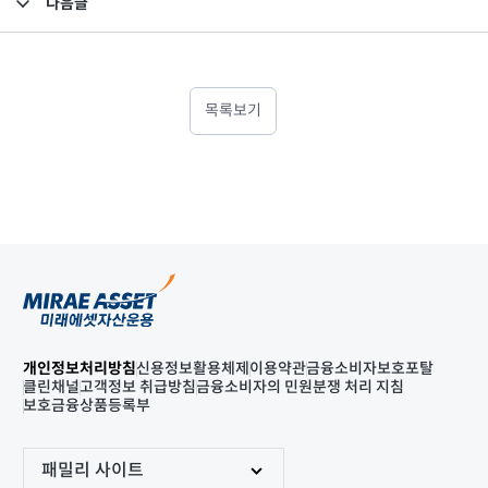
다음글
고난도금융투자상품_공시_20220825
목록보기
개인정보처리방침
신용정보활용체제
이용약관
금융소비자보호포탈
클린채널
고객정보 취급방침
금융소비자의 민원분쟁 처리 지침
보호금융상품등록부
패밀리 사이트