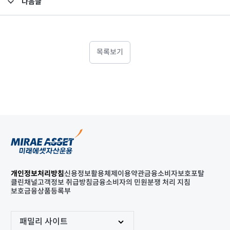
다음글
고난도금융투자상품_공시_20220906
목록보기
개인정보처리방침
신용정보활용체제
이용약관
금융소비자보호포탈
클린채널
고객정보 취급방침
금융소비자의 민원분쟁 처리 지침
보호금융상품등록부
패밀리 사이트