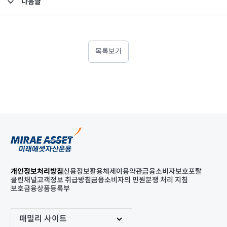
다음글
고난도금융투자상품_공시_20221011
목록보기
개인정보처리방침
신용정보활용체제
이용약관
금융소비자보호포탈
클린채널
고객정보 취급방침
금융소비자의 민원분쟁 처리 지침
보호금융상품등록부
패밀리 사이트