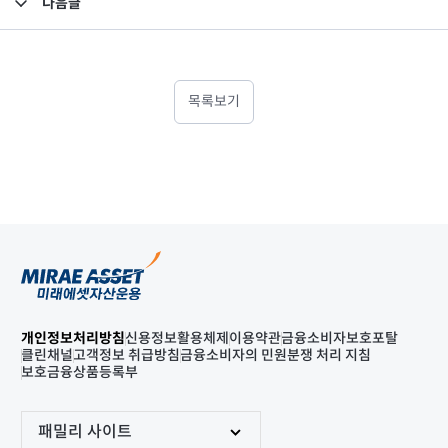
다음글
고난도금융투자상품_공시_20221226
목록보기
개인정보처리방침
신용정보활용체제
이용약관
금융소비자보호포탈
클린채널
고객정보 취급방침
금융소비자의 민원분쟁 처리 지침
보호금융상품등록부
패밀리 사이트