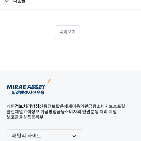
다음글
고난도금융투자상품_공시_20230309
목록보기
개인정보처리방침
신용정보활용체제
이용약관
금융소비자보호포탈
클린채널
고객정보 취급방침
금융소비자의 민원분쟁 처리 지침
보호금융상품등록부
패밀리 사이트