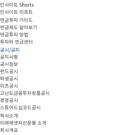
인사이트 Shorts
인사이트 리포트
고난도금융투자상품_공시_20230316
연금투자 가이드
연금제도 알아보기
연금투자 방법
투자와 연금센터
공시/공지
공지사항
공시정보
펀드공시
파생공시
MIRAE_HIGH_20230316.pdf
리츠공시
고난도금융투자상품공시
경영공시
스튜어드십코드공시
회사소개
미래에셋자산운용 소개
회사개요
이전글
고난도금융투자상품_공시_20230315