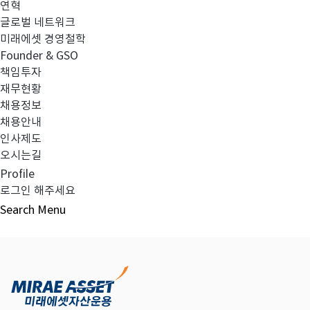
연혁
글로벌 네트워크
미래에셋 경영철학
다음글
고난도금융투자상품_공시_20230317
Founder & GSO
책임투자
재무현황
채용정보
채용안내
목록보기
인사제도
오시는길
Profile
로그인 해주세요
Search
Menu