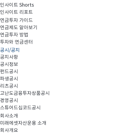
인사이트 Shorts
인사이트 리포트
고난도금융투자상품_공시_20230428
연금투자 가이드
연금제도 알아보기
연금투자 방법
투자와 연금센터
공시/공지
공지사항
공시정보
펀드공시
파생공시
MIRAE_HIGH_20230428.pdf
리츠공시
고난도금융투자상품공시
경영공시
스튜어드십코드공시
회사소개
미래에셋자산운용 소개
회사개요
이전글
고난도금융투자상품_공시_20230427