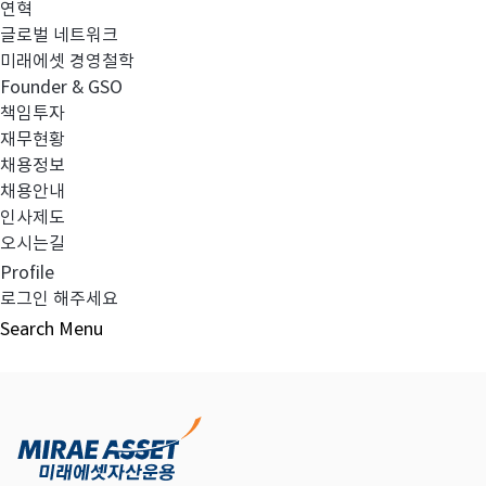
연혁
글로벌 네트워크
미래에셋 경영철학
다음글
고난도금융투자상품_공시_20230502
Founder & GSO
책임투자
재무현황
채용정보
채용안내
목록보기
인사제도
오시는길
Profile
로그인 해주세요
Search
Menu