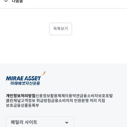
다음글
고난도금융투자상품_공시_20230518
목록보기
개인정보처리방침
신용정보활용체제
이용약관
금융소비자보호포탈
클린채널
고객정보 취급방침
금융소비자의 민원분쟁 처리 지침
보호금융상품등록부
패밀리 사이트