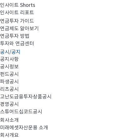
인사이트 Shorts
인사이트 리포트
고난도금융투자상품_공시_20230608
연금투자 가이드
연금제도 알아보기
연금투자 방법
투자와 연금센터
공시/공지
공지사항
공시정보
펀드공시
파생공시
MIRAE_HIGH_20230608.pdf
리츠공시
고난도금융투자상품공시
경영공시
스튜어드십코드공시
회사소개
미래에셋자산운용 소개
회사개요
이전글
고난도금융투자상품_공시_20230607