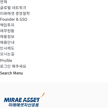
연혁
글로벌 네트워크
미래에셋 경영철학
다음글
고난도금융투자상품_공시_20230609
Founder & GSO
책임투자
재무현황
채용정보
채용안내
목록보기
인사제도
오시는길
Profile
로그인 해주세요
Search
Menu