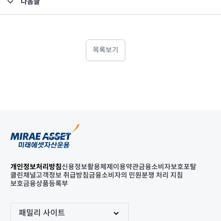
다음글
고난도금융투자상품_공시_20230616
목록보기
개인정보처리방침
신용정보활용체제
이용약관
금융소비자보호포탈
클린채널
고객정보 취급방침
금융소비자의 민원분쟁 처리 지침
보호금융상품등록부
패밀리 사이트