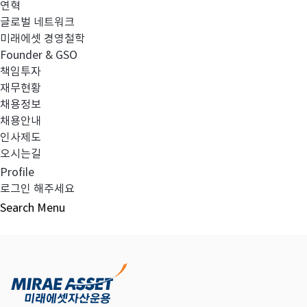
연혁
글로벌 네트워크
미래에셋 경영철학
다음글
고난도금융투자상품_공시_20230628
Founder & GSO
책임투자
재무현황
채용정보
채용안내
목록보기
인사제도
오시는길
Profile
로그인 해주세요
Search
Menu