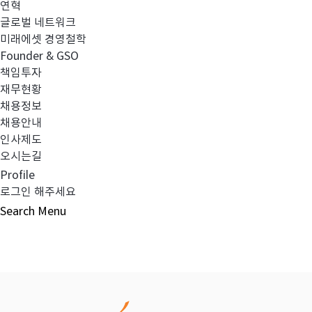
연혁
글로벌 네트워크
이전글
2023년 2분기 영업보고서
미래에셋 경영철학
Founder & GSO
책임투자
다음글
2023년 2분기 검토보고서(연결)
재무현황
채용정보
채용안내
인사제도
오시는길
목록보기
Profile
로그인 해주세요
Search
Menu