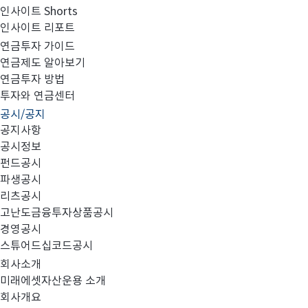
인사이트 Shorts
인사이트 리포트
2023년 2분기 검토보고서(별도)
연금투자 가이드
연금제도 알아보기
연금투자 방법
투자와 연금센터
공시/공지
첨부와 같이 당사의 주요 경영사항을 공시합니다.
공지사항
공시정보
펀드공시
파생공시
리츠공시
고난도금융투자상품공시
미래에셋자산운용 FY2023 2Q 별도.PDF
경영공시
스튜어드십코드공시
회사소개
미래에셋자산운용 소개
회사개요