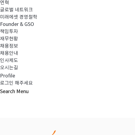
연혁
글로벌 네트워크
이전글
2023년 2분기 검토보고서(별도)
미래에셋 경영철학
Founder & GSO
책임투자
다음글
2023년 2분기 최소영업자본액 검토보고
재무현황
채용정보
채용안내
인사제도
오시는길
목록보기
Profile
로그인 해주세요
Search
Menu