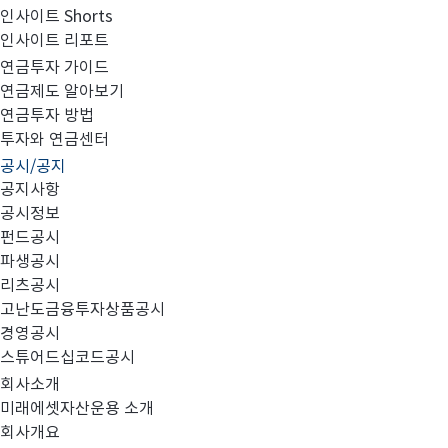
인사이트 Shorts
인사이트 리포트
2023년 2분기 검토보고서(연결)
연금투자 가이드
연금제도 알아보기
연금투자 방법
투자와 연금센터
공시/공지
첨부와 같이 당사의 주요 경영사항을 공시합니다.
공지사항
공시정보
펀드공시
파생공시
리츠공시
고난도금융투자상품공시
미래에셋자산운용 FY2023 2Q 연결.PDF
경영공시
스튜어드십코드공시
회사소개
미래에셋자산운용 소개
회사개요