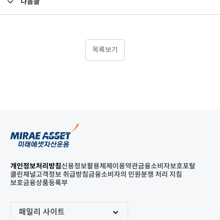
다음글
고난도금융투자상품_공시_20230905
목록보기
개인정보처리방침
신용정보활용체제
이용약관
금융소비자보호포탈
클린채널
고객정보 취급방침
금융소비자의 민원분쟁 처리 지침
보호금융상품등록부
패밀리 사이트