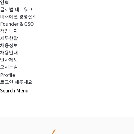
연혁
글로벌 네트워크
이전글
2023년 2분기 최소영업자본액 검토보고
미래에셋 경영철학
Founder & GSO
책임투자
다음글
최고경영자 후보 추천
재무현황
채용정보
채용안내
인사제도
오시는길
목록보기
Profile
로그인 해주세요
Search
Menu