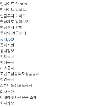
인사이트 Shorts
인사이트 리포트
임원 사임 보고
연금투자 가이드
연금제도 알아보기
연금투자 방법
투자와 연금센터
공시/공지
첨부와 같이 임원 사임을 공시합니다.
공지사항
공시정보
펀드공시
파생공시
리츠공시
고난도금융투자상품공시
임원 사임 내용_230907(날인).pdf
경영공시
스튜어드십코드공시
회사소개
미래에셋자산운용 소개
회사개요