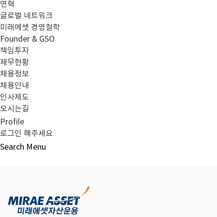
연혁
글로벌 네트워크
미래에셋 경영철학
다음글
고난도금융투자상품_공시_20231010
Founder & GSO
책임투자
재무현황
채용정보
채용안내
목록보기
인사제도
오시는길
Profile
로그인 해주세요
Search
Menu