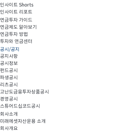
인사이트 Shorts
인사이트 리포트
고난도금융투자상품_공시_20231006
연금투자 가이드
연금제도 알아보기
연금투자 방법
투자와 연금센터
공시/공지
공지사항
공시정보
펀드공시
파생공시
MIRAE_HIGH_20231006.pdf
리츠공시
고난도금융투자상품공시
경영공시
스튜어드십코드공시
회사소개
미래에셋자산운용 소개
회사개요
이전글
고난도금융투자상품_공시_20231005