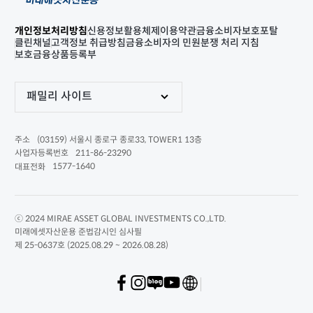
개인정보처리방침
신용정보활용체제
이용약관
금융소비자보호포탈
클린채널
고객정보 취급방침
금융소비자의 민원분쟁 처리 지침
보호금융상품등록부
패밀리 사이트
(03159) 서울시 종로구 종로33, TOWER1 13층
주소
211-86-23290
사업자등록번호
1577-1640
대표전화
ⓒ 2024 MIRAE ASSET GLOBAL INVESTMENTS CO.,LTD.
미래에셋자산운용 준법감시인 심사필
제 25-0637호 (2025.08.29 ~ 2026.08.28)