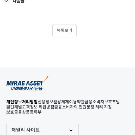
다음글
고난도금융투자상품_공시_20230630
목록보기
개인정보처리방침
신용정보활용체제
이용약관
금융소비자보호포탈
클린채널
고객정보 취급방침
금융소비자의 민원분쟁 처리 지침
보호금융상품등록부
패밀리 사이트