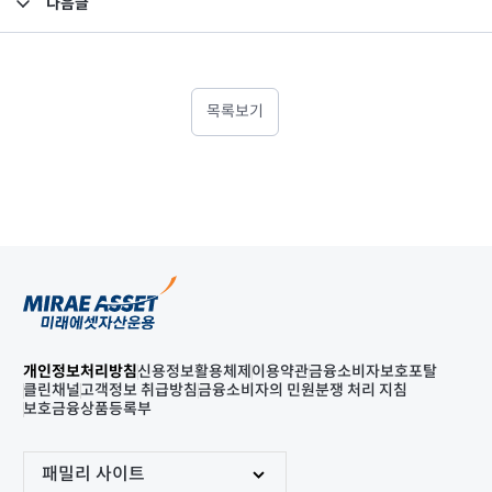
다음글
고난도금융투자상품_공시_20230714
목록보기
개인정보처리방침
신용정보활용체제
이용약관
금융소비자보호포탈
클린채널
고객정보 취급방침
금융소비자의 민원분쟁 처리 지침
보호금융상품등록부
패밀리 사이트