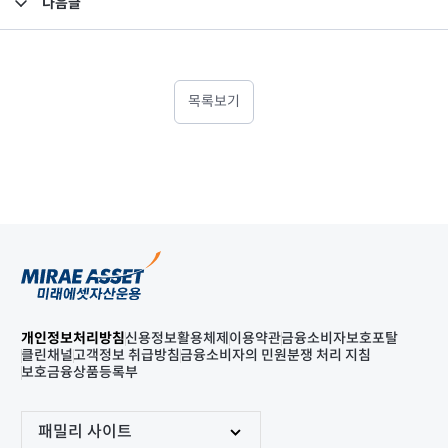
다음글
고난도금융투자상품_공시_20230720
목록보기
개인정보처리방침
신용정보활용체제
이용약관
금융소비자보호포탈
클린채널
고객정보 취급방침
금융소비자의 민원분쟁 처리 지침
보호금융상품등록부
패밀리 사이트