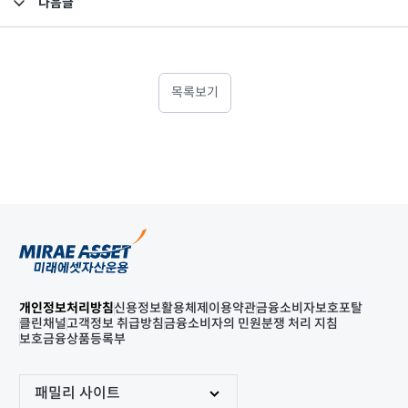
다음글
고난도금융투자상품_공시_20230727
목록보기
개인정보처리방침
신용정보활용체제
이용약관
금융소비자보호포탈
클린채널
고객정보 취급방침
금융소비자의 민원분쟁 처리 지침
보호금융상품등록부
패밀리 사이트