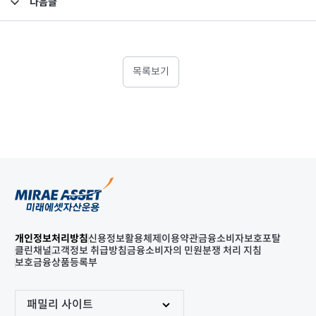
다음글
고난도금융투자상품_공시_20231016
목록보기
개인정보처리방침
신용정보활용체제
이용약관
금융소비자보호포탈
클린채널
고객정보 취급방침
금융소비자의 민원분쟁 처리 지침
보호금융상품등록부
패밀리 사이트