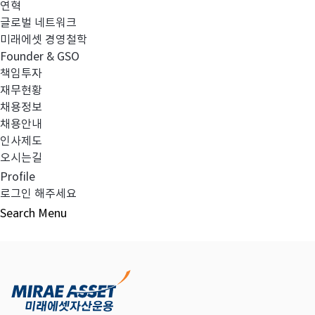
연혁
글로벌 네트워크
미래에셋 경영철학
다음글
고난도금융투자상품_공시_20231025
Founder & GSO
책임투자
재무현황
채용정보
채용안내
목록보기
인사제도
오시는길
Profile
로그인 해주세요
Search
Menu