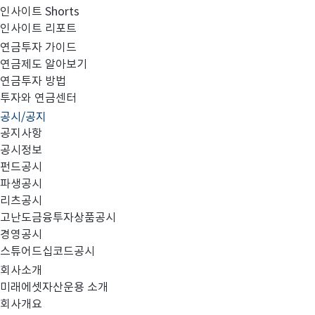
인사이트 Shorts
인사이트 리포트
고난도금융투자상품_공시_20231024
연금투자 가이드
연금제도 알아보기
연금투자 방법
투자와 연금센터
공시/공지
공지사항
공시정보
펀드공시
파생공시
고난도금융투자상품_공시_20231024.pdf
리츠공시
고난도금융투자상품공시
경영공시
스튜어드십코드공시
회사소개
미래에셋자산운용 소개
회사개요
이전글
고난도금융투자상품_공시_20231023