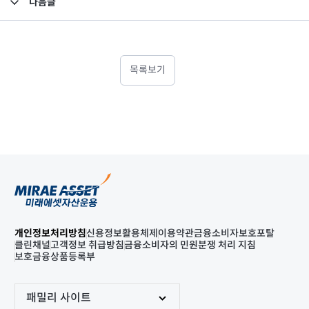
다음글
고난도금융투자상품_공시_20231102
목록보기
개인정보처리방침
신용정보활용체제
이용약관
금융소비자보호포탈
클린채널
고객정보 취급방침
금융소비자의 민원분쟁 처리 지침
보호금융상품등록부
패밀리 사이트