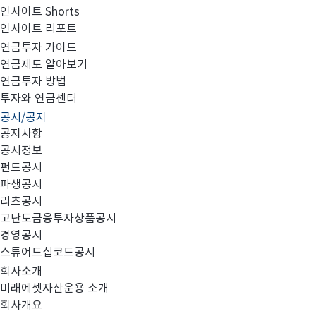
인사이트 Shorts
인사이트 리포트
고난도금융투자상품_공시_20231124
연금투자 가이드
연금제도 알아보기
연금투자 방법
투자와 연금센터
공시/공지
공지사항
공시정보
펀드공시
파생공시
고난도금융투자상품_공시_20231124.pdf
리츠공시
고난도금융투자상품공시
경영공시
스튜어드십코드공시
회사소개
미래에셋자산운용 소개
회사개요
이전글
고난도금융투자상품_공시_20231123