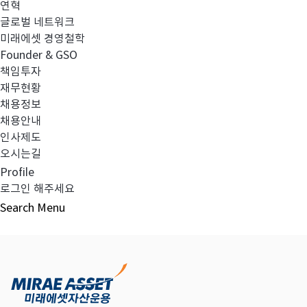
연혁
글로벌 네트워크
미래에셋 경영철학
다음글
고난도금융투자상품_공시_20231127
Founder & GSO
책임투자
재무현황
채용정보
채용안내
목록보기
인사제도
오시는길
Profile
로그인 해주세요
Search
Menu