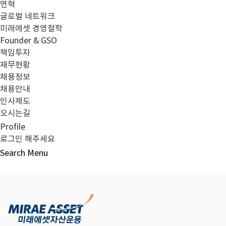
연혁
글로벌 네트워크
미래에셋 경영철학
다음글
고난도금융투자상품_공시_20231219
Founder & GSO
책임투자
재무현황
채용정보
채용안내
목록보기
인사제도
오시는길
Profile
로그인 해주세요
Search
Menu