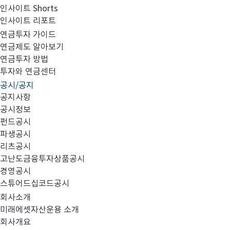
인사이트 Shorts
인사이트 리포트
고난도금융투자상품_공시_20231218
연금투자 가이드
연금제도 알아보기
연금투자 방법
투자와 연금센터
공시/공지
공지사항
공시정보
펀드공시
파생공시
MIRAE_HIGH_20231218.pdf
리츠공시
고난도금융투자상품공시
경영공시
스튜어드십코드공시
회사소개
미래에셋자산운용 소개
회사개요
이전글
고난도금융투자상품_공시_20231215