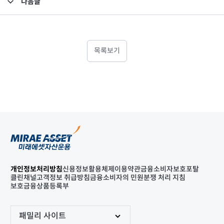
다음글
고난도금융투자상품_공시_20240102
목록보기
개인정보처리방침
신용정보활용체제
이용약관
금융소비자보호포탈
클린채널
고객정보 취급방침
금융소비자의 민원분쟁 처리 지침
보호금융상품등록부
패밀리 사이트