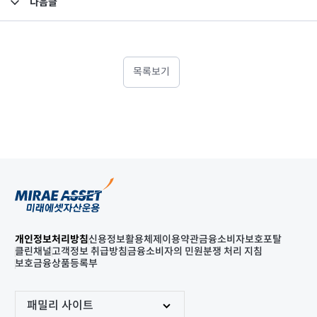
다음글
고난도금융투자상품_공시_20240108
목록보기
개인정보처리방침
신용정보활용체제
이용약관
금융소비자보호포탈
클린채널
고객정보 취급방침
금융소비자의 민원분쟁 처리 지침
보호금융상품등록부
패밀리 사이트