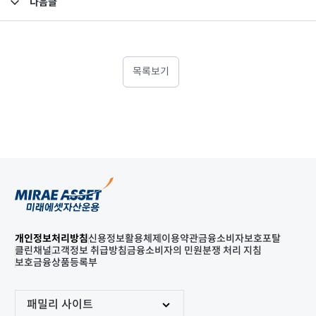
다음글
고난도금융투자상품_공시_20240111
목록보기
개인정보처리방침
신용정보활용체제
이용약관
금융소비자보호포탈
클린채널
고객정보 취급방침
금융소비자의 민원분쟁 처리 지침
보호금융상품등록부
패밀리 사이트