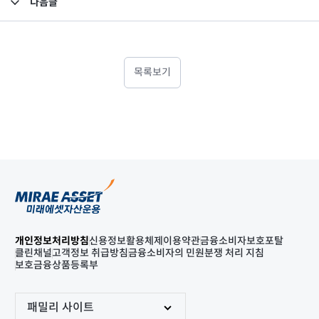
다음글
고난도금융투자상품_공시_20240125
목록보기
개인정보처리방침
신용정보활용체제
이용약관
금융소비자보호포탈
클린채널
고객정보 취급방침
금융소비자의 민원분쟁 처리 지침
보호금융상품등록부
패밀리 사이트