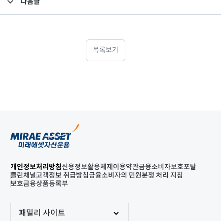
다음글
고난도금융투자상품_공시_20240131
목록보기
개인정보처리방침
신용정보활용체제
이용약관
금융소비자보호포탈
클린채널
고객정보 취급방침
금융소비자의 민원분쟁 처리 지침
보호금융상품등록부
패밀리 사이트