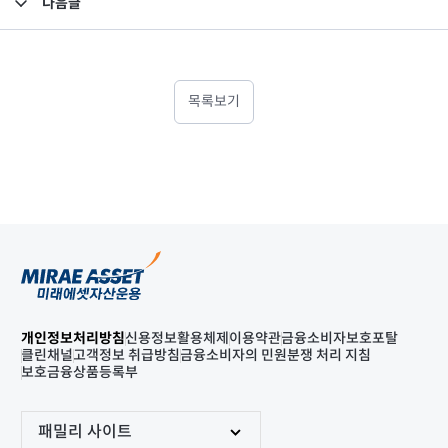
다음글
고난도금융투자상품_공시_20240207
목록보기
개인정보처리방침
신용정보활용체제
이용약관
금융소비자보호포탈
클린채널
고객정보 취급방침
금융소비자의 민원분쟁 처리 지침
보호금융상품등록부
패밀리 사이트