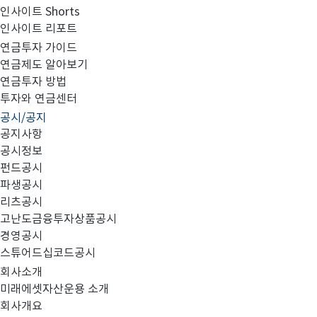
인사이트 Shorts
인사이트 리포트
고난도금융투자상품_공시_20240208
연금투자 가이드
연금제도 알아보기
연금투자 방법
투자와 연금센터
공시/공지
공지사항
공시정보
펀드공시
파생공시
MIRAE_HIGH_20240208.pdf
리츠공시
고난도금융투자상품공시
경영공시
스튜어드십코드공시
회사소개
미래에셋자산운용 소개
회사개요
이전글
고난도금융투자상품_공시_20240207