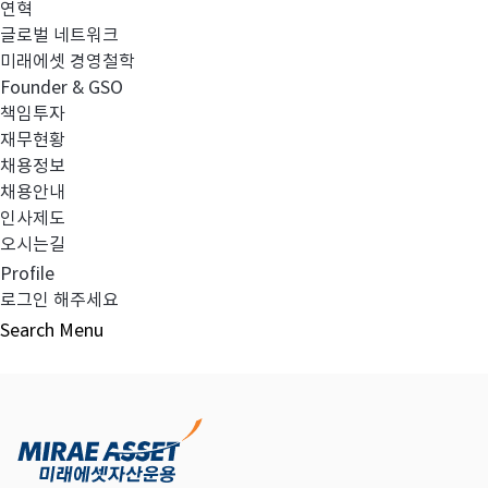
연혁
글로벌 네트워크
미래에셋 경영철학
다음글
고난도금융투자상품_공시_20240213
Founder & GSO
책임투자
재무현황
채용정보
채용안내
목록보기
인사제도
오시는길
Profile
로그인 해주세요
Search
Menu