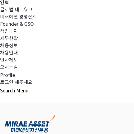
연혁
글로벌 네트워크
미래에셋 경영철학
다음글
고난도금융투자상품_공시_20240229
Founder & GSO
책임투자
재무현황
채용정보
채용안내
목록보기
인사제도
오시는길
Profile
로그인 해주세요
Search
Menu