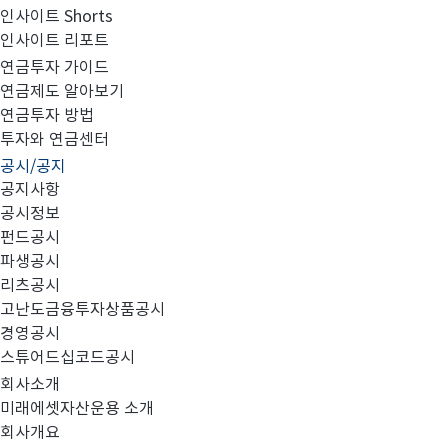
인사이트 Shorts
인사이트 리포트
고난도금융투자상품_공시_20240228
연금투자 가이드
연금제도 알아보기
연금투자 방법
투자와 연금센터
공시/공지
공지사항
공시정보
펀드공시
파생공시
MIRAE_HIGH_20240228.pdf
리츠공시
고난도금융투자상품공시
경영공시
스튜어드십코드공시
회사소개
미래에셋자산운용 소개
회사개요
이전글
고난도금융투자상품_공시_20240227