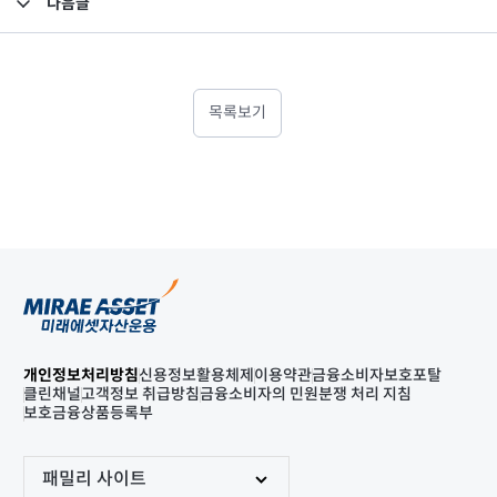
다음글
고난도금융투자상품_공시_20240320
목록보기
개인정보처리방침
신용정보활용체제
이용약관
금융소비자보호포탈
클린채널
고객정보 취급방침
금융소비자의 민원분쟁 처리 지침
보호금융상품등록부
패밀리 사이트