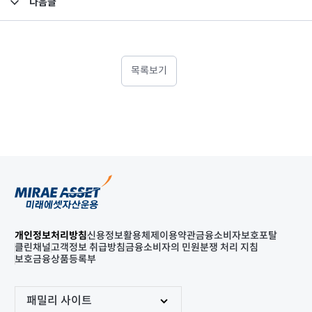
다음글
고난도금융투자상품_공시_20240329
목록보기
개인정보처리방침
신용정보활용체제
이용약관
금융소비자보호포탈
클린채널
고객정보 취급방침
금융소비자의 민원분쟁 처리 지침
보호금융상품등록부
패밀리 사이트