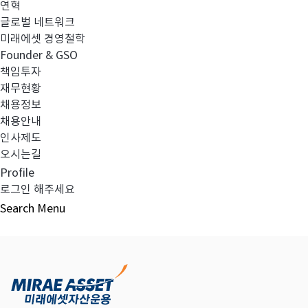
연혁
글로벌 네트워크
미래에셋 경영철학
다음글
고난도금융투자상품_공시_20240401
Founder & GSO
책임투자
재무현황
채용정보
채용안내
목록보기
인사제도
오시는길
Profile
로그인 해주세요
Search
Menu