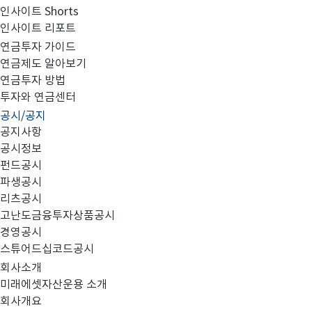
인사이트 Shorts
인사이트 리포트
고난도금융투자상품_공시_20240329
연금투자 가이드
연금제도 알아보기
연금투자 방법
투자와 연금센터
공시/공지
공지사항
공시정보
펀드공시
파생공시
MIRAE_HIGH_20240329.pdf
리츠공시
고난도금융투자상품공시
경영공시
스튜어드십코드공시
회사소개
미래에셋자산운용 소개
회사개요
이전글
고난도금융투자상품_공시_20240328