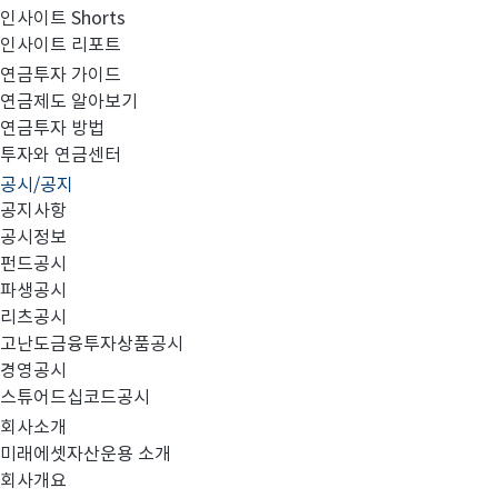
인사이트 Shorts
인사이트 리포트
임원 사임 보고
연금투자 가이드
연금제도 알아보기
연금투자 방법
투자와 연금센터
공시/공지
첨부와 같이 임원 사임을 공시합니다.
공지사항
공시정보
펀드공시
파생공시
리츠공시
고난도금융투자상품공시
임원 사임 내용_240409(날인).pdf
경영공시
스튜어드십코드공시
회사소개
미래에셋자산운용 소개
회사개요