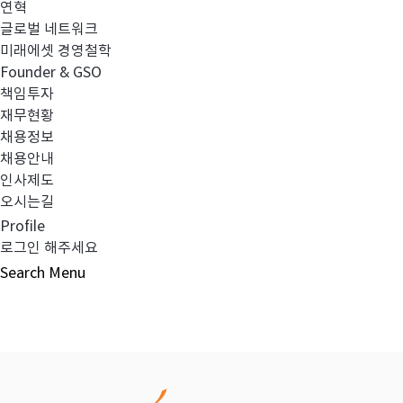
연혁
글로벌 네트워크
이전글
임원 선임 보고
미래에셋 경영철학
Founder & GSO
책임투자
다음글
2024년 1분기 검토보고서(별도)
재무현황
채용정보
채용안내
인사제도
오시는길
목록보기
Profile
로그인 해주세요
Search
Menu