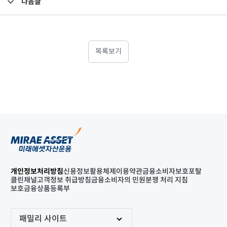
다음글
고난도금융투자상품_공시_20240419
목록보기
개인정보처리방침
신용정보활용체제
이용약관
금융소비자보호포탈
클린채널
고객정보 취급방침
금융소비자의 민원분쟁 처리 지침
보호금융상품등록부
패밀리 사이트