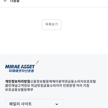
다음글
고난도금융투자상품_공시_20240417
목록보기
개인정보처리방침
신용정보활용체제
이용약관
금융소비자보호포탈
클린채널
고객정보 취급방침
금융소비자의 민원분쟁 처리 지침
보호금융상품등록부
패밀리 사이트