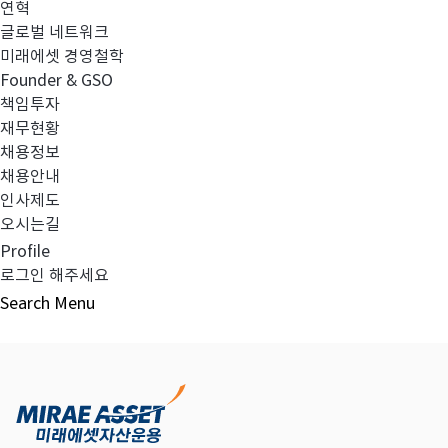
연혁
글로벌 네트워크
미래에셋 경영철학
다음글
고난도금융투자상품_공시_20240503
Founder & GSO
책임투자
재무현황
채용정보
채용안내
목록보기
인사제도
오시는길
Profile
로그인 해주세요
Search
Menu