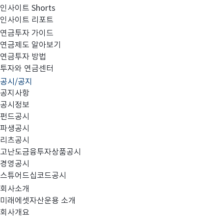
인사이트 Shorts
인사이트 리포트
고난도금융투자상품_공시_20240502
연금투자 가이드
연금제도 알아보기
연금투자 방법
투자와 연금센터
공시/공지
공지사항
공시정보
펀드공시
파생공시
MIRAE_HIGH_20240502.pdf
리츠공시
고난도금융투자상품공시
경영공시
스튜어드십코드공시
회사소개
미래에셋자산운용 소개
회사개요
이전글
고난도금융투자상품_공시_20240430