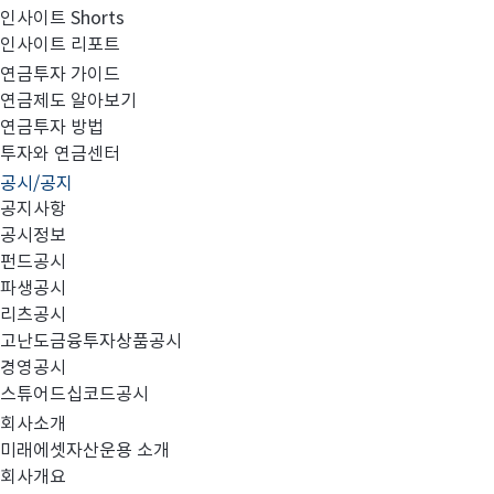
인사이트 Shorts
인사이트 리포트
고난도금융투자상품_공시_20240503
연금투자 가이드
연금제도 알아보기
연금투자 방법
투자와 연금센터
공시/공지
공지사항
공시정보
펀드공시
파생공시
MIRAE_HIGH_20240503.pdf
리츠공시
고난도금융투자상품공시
경영공시
스튜어드십코드공시
회사소개
미래에셋자산운용 소개
회사개요
이전글
고난도금융투자상품_공시_20240502