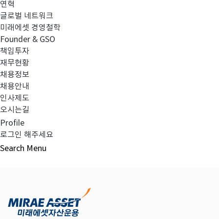
연혁
글로벌 네트워크
미래에셋 경영철학
다음글
고난도금융투자상품_공시_20240507
Founder & GSO
책임투자
재무현황
채용정보
채용안내
목록보기
인사제도
오시는길
Profile
로그인 해주세요
Search
Menu