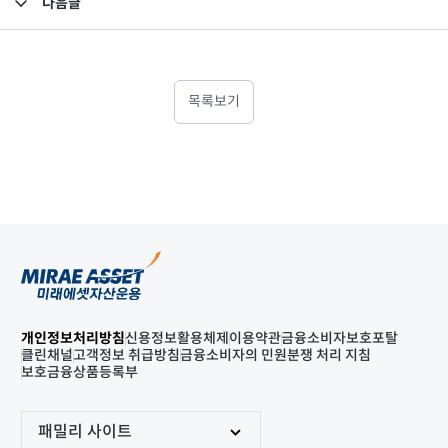
다음글
고난도금융투자상품_공시_20240510
목록보기
개인정보처리방침
신용정보활용체제
이용약관
금융소비자보호포탈
클린채널
고객정보 취급방침
금융소비자의 민원분쟁 처리 지침
보호금융상품등록부
패밀리 사이트