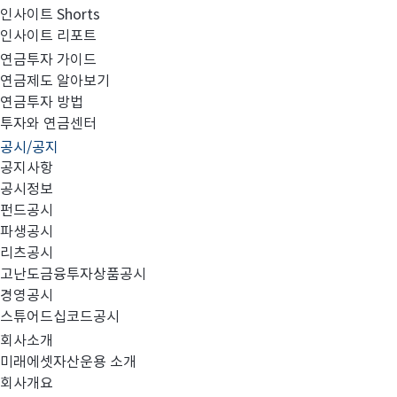
인사이트 Shorts
인사이트 리포트
2024년 1분기 검토보고서(연결)
연금투자 가이드
연금제도 알아보기
연금투자 방법
투자와 연금센터
공시/공지
첨부와 같이 당사의 주요 경영사항을 공시합니다.
공지사항
공시정보
펀드공시
파생공시
리츠공시
고난도금융투자상품공시
날인_미래에셋자산운용 FY2024.1Q 연결_FINAL.PDF
경영공시
스튜어드십코드공시
회사소개
미래에셋자산운용 소개
회사개요