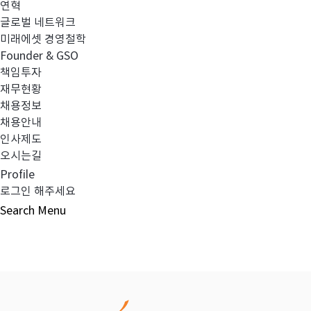
연혁
글로벌 네트워크
이전글
2024년 1분기 검토보고서(별도)
미래에셋 경영철학
Founder & GSO
책임투자
다음글
2024년 1분기 최소영업자본액 검토보고
재무현황
채용정보
채용안내
인사제도
오시는길
목록보기
Profile
로그인 해주세요
Search
Menu