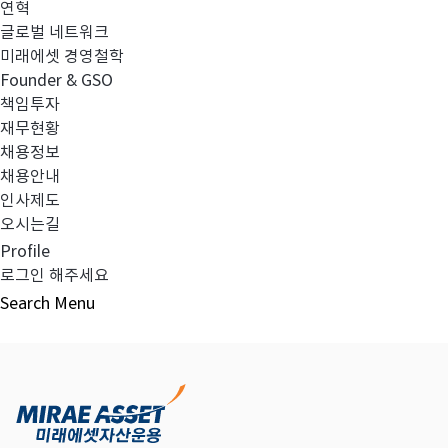
연혁
글로벌 네트워크
미래에셋 경영철학
다음글
고난도금융투자상품_공시_20240523
Founder & GSO
책임투자
재무현황
채용정보
채용안내
목록보기
인사제도
오시는길
Profile
로그인 해주세요
Search
Menu