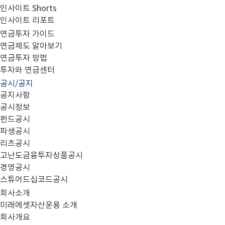
인사이트 Shorts
인사이트 리포트
고난도금융투자상품_공시_20240522
연금투자 가이드
연금제도 알아보기
연금투자 방법
투자와 연금센터
공시/공지
공지사항
공시정보
펀드공시
파생공시
MIRAE_HIGH_20240522.pdf
리츠공시
고난도금융투자상품공시
경영공시
스튜어드십코드공시
회사소개
미래에셋자산운용 소개
회사개요
이전글
고난도금융투자상품_공시_20240521